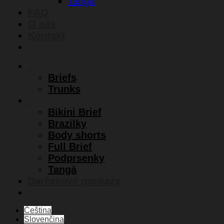
Tangá
FAQ
O nás
Kontakt
Briefs
Trunks
Bikini Brief
Brazilky
Body shorts
Full Brief
Podprsenky
Tangá
Darčekové poukazy
Čeština
Slovenčina