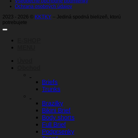
Všeobecné obchodné podmienky
Ochrana osobných údajov
2023 - 2026 ©
KKTKY
– Jediná spodná bielizeň, ktorú
potrebujete
E-SHOP
MENU
Úvod
Obchod
Briefs
Trunks
Brazilky
Bikini Brief
Body shorts
Full Brief
Podprsenky