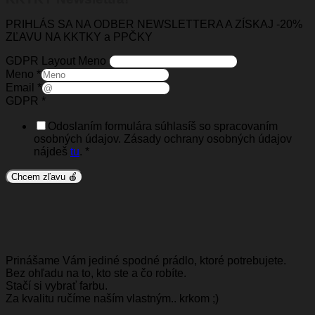
PRIHLÁS SA NA ODBER NEWSLETTERA A ZÍSKAJ -20%
ZĽAVU NA KKTKY a PPČKY
GDPR Layout Meno
Meno
*
Email
*
GDPR
*
Odoslaním formulára súhlasíš so spracovaním
osobných údajov. Zásady ochrany osobných údajov
nájdeš
tu
.
*
Chcem zľavu 🍎
Prinášame Vám jediné spodné prádlo, ktoré potrebujete.
Bez ohľadu na to, kto ste a čo robíte.
Stačí si vybrať farbu.
Za kvalitu ručíme naším vlastným.. krkom ;)