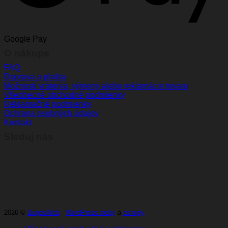
Google Pay
O nákupe
FAQ
Doprava a platba
Možnosti vrátenia, výmeny alebo reklamácie tovaru
Všeobecné obchodné podmienky
Reklamačné podmienky
Ochrana osobných údajov
Kontakt
Sleduj nás
2026 ©
BugesWeb
-
WordPress weby
a
eshopy