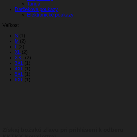
Tangá
Darčekové poukazy
Elektronické poukazy
Veľkosť
S
(1)
M
(2)
L
(2)
XL
(2)
XXL
(2)
3XL
(1)
4XL
(1)
5XL
(1)
6XL
(1)
Získaj božskú zľavu pri prihlásení k odberu
KKTKY Newslettra!