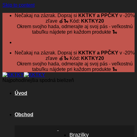
Skip to content
Nečakaj na zázrak. Dopraj si
KKTKY a PPČKY
v -20%
zľave 🍎🐍 Kód:
KKTKY20
Okrem svojho hada, odmerajte aj svoj pás - veľkostnú
tabuľku nájdete pri každom produkte 🐍
Nečakaj na zázrak. Dopraj si
KKTKY a PPČKY
v -20%
zľave 🍎🐍 Kód:
KKTKY20
Okrem svojho hada, odmerajte aj svoj pás - veľkostnú
tabuľku nájdete pri každom produkte 🐍
Najpohodlnejšia spodná bielizeň
Úvod
Obchod
Brazilky