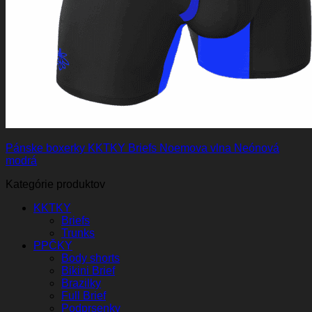
Pánske boxerky KKTKY Briefs Noemova vlna Neónová
modrá
Kategórie produktov
KKTKY
Briefs
Trunks
PPČKY
Body shorts
Bikini Brief
Brazilky
Full Brief
Podprsenky