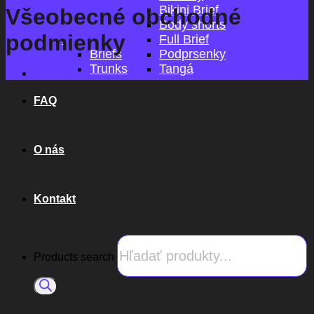
Bikini Brief
Všeobecné obchodné
Body shorts
podmienky
Full Brief
Briefs
Podprsenky
Trunks
Tangá
FAQ
O nás
Kontakt
Products search