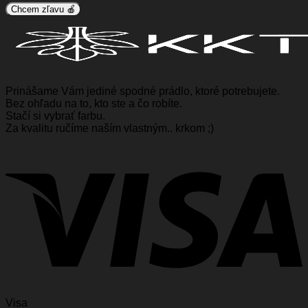
Chcem zľavu 🍎
Prinášame Vám jediné spodné prádlo, ktoré potrebujete.
Bez ohľadu na to, kto ste a čo robíte.
Stačí si vybrať farbu.
Za kvalitu ručíme naším vlastným.. krkom ;)
Visa