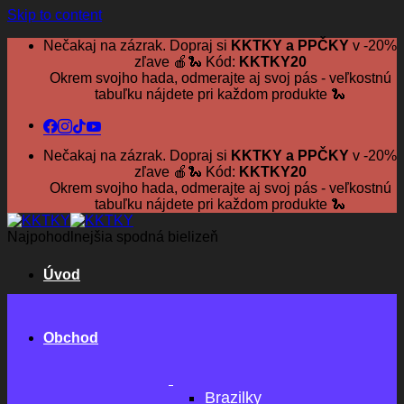
Skip to content
Nečakaj na zázrak. Dopraj si
KKTKY a PPČKY
v -20%
zľave 🍎🐍 Kód:
KKTKY20
Okrem svojho hada, odmerajte aj svoj pás - veľkostnú
tabuľku nájdete pri každom produkte 🐍
Nečakaj na zázrak. Dopraj si
KKTKY a PPČKY
v -20%
zľave 🍎🐍 Kód:
KKTKY20
Okrem svojho hada, odmerajte aj svoj pás - veľkostnú
tabuľku nájdete pri každom produkte 🐍
Najpohodlnejšia spodná bielizeň
Úvod
Obchod
Brazilky