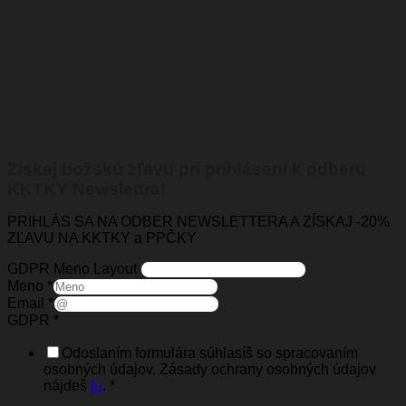
Získaj božskú zľavu pri prihlásení k odberu
KKTKY Newslettra!
PRIHLÁS SA NA ODBER NEWSLETTERA A ZÍSKAJ -20%
ZĽAVU NA KKTKY a PPČKY
GDPR Meno Layout
Meno
*
Email
*
GDPR
*
Odoslaním formulára súhlasíš so spracovaním
osobných údajov. Zásady ochrany osobných údajov
nájdeš
tu
.
*