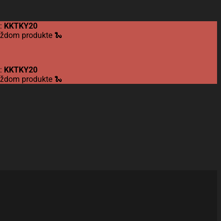
d:
KKTKY20
každom produkte 🐍
d:
KKTKY20
každom produkte 🐍