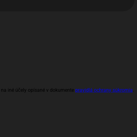
a na iné účely opísané v dokumente
pravidlá ochrany súkromia
.