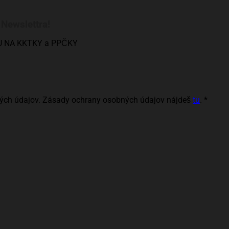
 Newslettra!
U NA KKTKY a PPČKY
ých údajov. Zásady ochrany osobných údajov nájdeš
tu
.
*