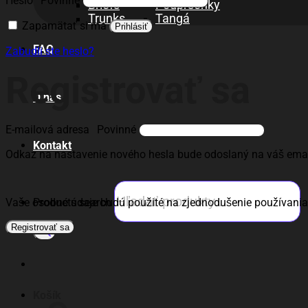
Heslo
Povinné
Briefs
Podprsenky
Trunks
Tangá
Zapamätať si ma
Prihlásiť
FAQ
Zabudli ste heslo?
Registrovať sa
O nás
E-mailová adresa
Povinné
Kontakt
Odkaz na nastavenie nového hesla bude odoslaný na váš emai
Products search
Vaše osobné údaje budú použité na zjednodušenie používania 
Registrovať sa
Košík