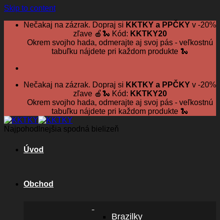
Skip to content
Nečakaj na zázrak. Dopraj si
KKTKY a PPČKY
v -20%
zľave 🍎🐍 Kód:
KKTKY20
Okrem svojho hada, odmerajte aj svoj pás - veľkostnú
tabuľku nájdete pri každom produkte 🐍
Nečakaj na zázrak. Dopraj si
KKTKY a PPČKY
v -20%
zľave 🍎🐍 Kód:
KKTKY20
Okrem svojho hada, odmerajte aj svoj pás - veľkostnú
tabuľku nájdete pri každom produkte 🐍
Najpohodlnejšia spodná bielizeň
Úvod
Obchod
Brazilky