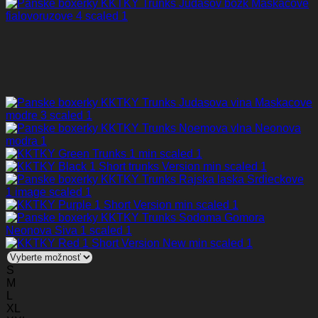
S
M
L
XL