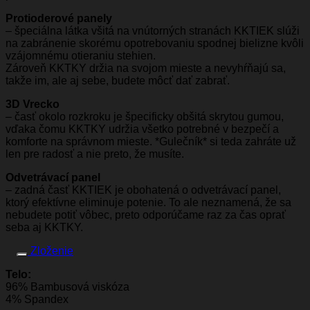
Protioderové panely
– špeciálna látka všitá na vnútorných stranách KKTIEK slúži
na zabránenie skorému opotrebovaniu spodnej bielizne kvôli
vzájomnému otieraniu stehien.
Zároveň KKTKY držia na svojom mieste a nevyhŕňajú sa,
takže im, ale aj sebe, budete môcť dať zabrať.
3D Vrecko
– časť okolo rozkroku je špecificky obšitá skrytou gumou,
vďaka čomu KKTKY udržia všetko potrebné v bezpečí a
komforte na správnom mieste. *Gulečník* si teda zahráte už
len pre radosť a nie preto, že musíte.
Odvetrávací panel
– zadná časť KKTIEK je obohatená o odvetrávací panel,
ktorý efektívne eliminuje potenie. To ale neznamená, že sa
nebudete potiť vôbec, preto odporúčame raz za čas oprať
seba aj KKTKY.
Zloženie
Telo:
96% Bambusová viskóza
4% Spandex