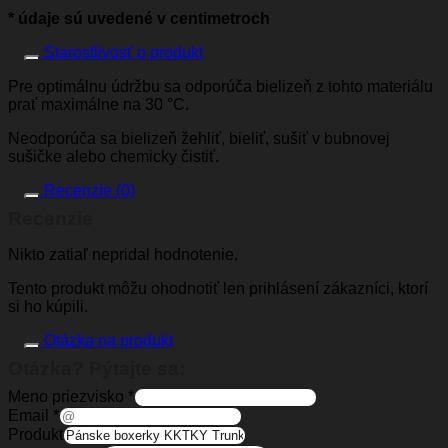
* údaje sú uvedené v centimetroch
Starostlivosť o produkt
Pre optimálnu údržbu sa odporúča bielizeň z tohto materiálu
prať maximálne na 30 °C.
Neodporúča sa bielizeň žehliť, bieliť, sušiť v bubnovej
sušičke alebo chemicky čistiť.
Recenzie (0)
Recenzie
Nikto zatiaľ nepridal hodnotenie.
Tento produkt môžu ohodnotiť len prihlásení zákazníci, ktorí
si ho kúpili.
Otázka na produkt
Otázka? Pýtajte sa:
Meno priezvisko
*
Email
*
Produkt