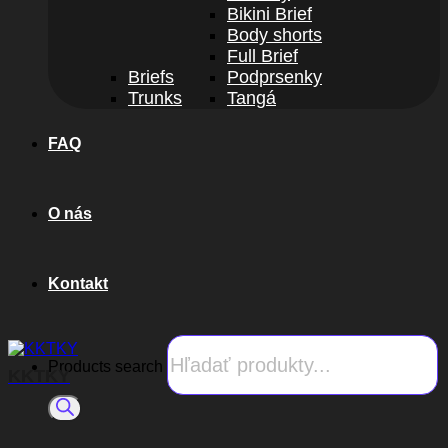
Bikini Brief
Body shorts
Full Brief
Briefs
Podprsenky
Trunks
Tangá
FAQ
O nás
Kontakt
Products search
KKTKY