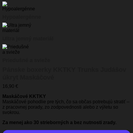
Hypoalergénne
Ultra jemný materiál
Priedušné a svieže
Pánske boxerky KKTKY Trunks Judášov
úkryt Maskáčové
16,90
€
Maskáčové KKTKY
Maskáčové pohodlie pre tých, čo sa občas potrebujú stratiť –
z pracovnej porady, zo zodpovednosti alebo z výletu so
svokrou.
Za menej ako 30 strieborných a bez nutnosti zrady.