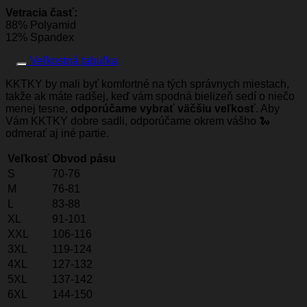
Vetracia časť:
88% Polyamid
12% Spandex
Veľkostná tabuľka
KKTKY by mali byť komfortné na tých správnych miestach,
takže ak máte radšej, keď vám spodná bielizeň sedí o niečo
menej tesne,
odporúčame vybrať väčšiu veľkosť
. Aby
Vám KKTKY dobre sadli, odporúčame okrem vášho 🐍
odmerať aj iné partie.
Veľkosť
Obvod pásu
S
70-76
M
76-81
L
83-88
XL
91-101
XXL
106-116
3XL
119-124
4XL
127-132
5XL
137-142
6XL
144-150