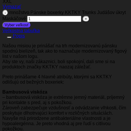
XXL
Vymazať
množstvo Pánske boxerky KKTKY Trunks Judášov úkryt
Maskáčové
Vyber veľkosť
Veľkostná tabuľka
Popis
Našou misiou je prinášať na trh modernizovanú pánsku
spodnú bielizeň, tak ako to naznačuje modernizovaný figový
list v našom logu.
Aby ste vy, naši zákaznici, boli spokojní, dali sme si na
produktoch značky KKTKY naozaj záležať.
Preto prinášame 4 hlavné atribúty, ktorými sa KKTKY
odlišujú od bežných boxeriek:
Bambusová viskóza
– bambusová viskóza je extrémne jemný materiál, príjemný
pri kontakte s pred, aj s pokožkou.
Zároveň zabezpečuje vzdušnosť a odvádzanie vlhkosti, čím
poskytuje dlhotrvajúci komfort v rozličných situáciách.
Navyše má prirodzene antibakteriálne vlastnosti a je
hypoalergénna. Je preto vhodná aj pre ľudí s citlivou
pokožkou.