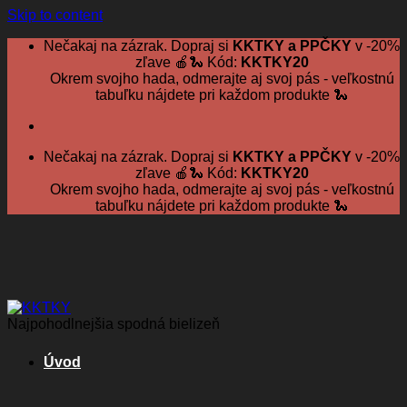
Skip to content
Nečakaj na zázrak. Dopraj si
KKTKY a PPČKY
v -20%
zľave 🍎🐍 Kód:
KKTKY20
Okrem svojho hada, odmerajte aj svoj pás - veľkostnú
tabuľku nájdete pri každom produkte 🐍
Nečakaj na zázrak. Dopraj si
KKTKY a PPČKY
v -20%
zľave 🍎🐍 Kód:
KKTKY20
Okrem svojho hada, odmerajte aj svoj pás - veľkostnú
tabuľku nájdete pri každom produkte 🐍
Najpohodlnejšia spodná bielizeň
Úvod