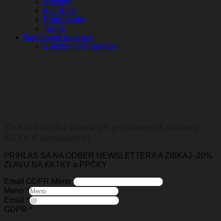
Brazilky
Full Brief
Podprsenky
Tangá
Darčekové poukazy
Elektronické poukazy
Získaj božskú zľavu pri prihlásení k odberu
KKTKY Newslettra!
PRIHLÁS SA NA ODBER NEWSLETTERA A ZÍSKAJ -20%
ZĽAVU NA KKTKY a PPČKY
Email GDPR Meno
Meno
*
Email
*
GDPR
*