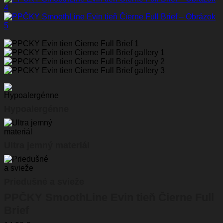
Hypoalergénne
Ultra jemný materiál
Priedušné a svieže
PPČKY SmoothLine Evin tieň Čierne Full
Brief