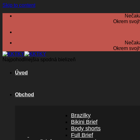
Skip to content
Nečaka
Okrem svojh
Nečaka
Okrem svojh
Najpohodlnejšia spodná bielizeň
Úvod
Obchod
Brazilky
Bikini Brief
Body shorts
Full Brief