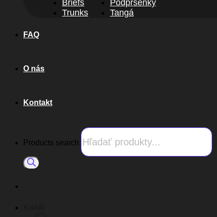
Briefs
Podprsenky
Trunks
Tangá
FAQ
O nás
Kontakt
Products search
Košík