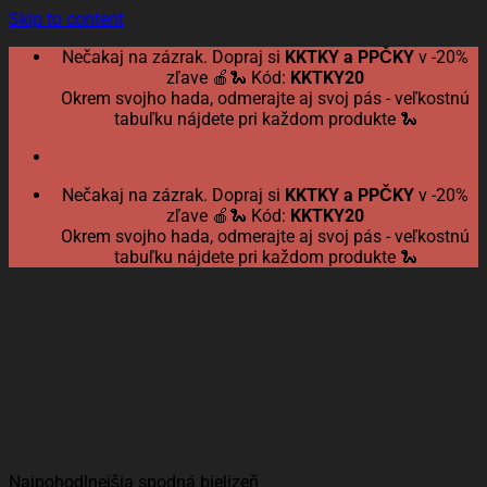
Skip to content
Nečakaj na zázrak. Dopraj si
KKTKY a PPČKY
v -20%
zľave 🍎🐍 Kód:
KKTKY20
Okrem svojho hada, odmerajte aj svoj pás - veľkostnú
tabuľku nájdete pri každom produkte 🐍
Nečakaj na zázrak. Dopraj si
KKTKY a PPČKY
v -20%
zľave 🍎🐍 Kód:
KKTKY20
Okrem svojho hada, odmerajte aj svoj pás - veľkostnú
tabuľku nájdete pri každom produkte 🐍
Najpohodlnejšia spodná bielizeň