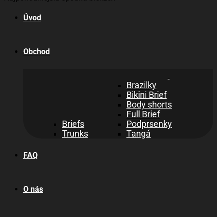
Úvod
Obchod
Brazilky
Bikini Brief
Body shorts
Full Brief
Briefs
Podprsenky
Trunks
Tangá
FAQ
O nás