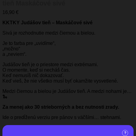
tieň Maskáčové sivé
16,90
€
KKTKY Judášov tieň – Maskáčové sivé
Sivá je rozhodnutie medzi čiernou a bielou.
Je to farba pre „uvidíme“,
„možno“
a „neviem“.
Judášov tieň je o priestore medzi extrémami.
O momente, keď si necháš čas.
Keď nemusíš nič dokazovať.
Keď vieš, že nie všetko musí byť okamžite vysvetlené.
Medzi čiernou a bielou je Judášov tieň. A medzi nohami je…
🐍
Za menej ako 30 strieborných a bez nutnosti zrady.
Ide o predĺženú verziu pre pánov s väčšími… stehnami.
?