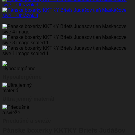
Hypoalergénne
Ultra jemný materiál
Priedušné a svieže
Pánske boxerky KKTKY Briefs Judášov