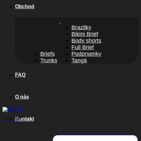
Obchod
Brazilky
Bikini Brief
Body shorts
Full Brief
Briefs
Podprsenky
Trunks
Tangá
FAQ
O nás
KKTKY
Kontakt