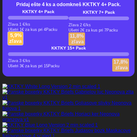
Pridaj ešte 4 ks a odomkneš KKTKY 4+ Pack.
KKTKY 4+ Pack
KKTKY 7+ Pack
Zľava
1
€
/ks
Zľava
2
€
/ks
Ušetri 1€ za kus pri 4Packu
Ušetri 2€ za kus pri 7Packu
5,9%
11,8%
zľava
zľava
KKTKY 15+ Pack
Zľava
3
€
/ks
17,8%
Ušetri 3€ za kus pri 15Packu
zľava