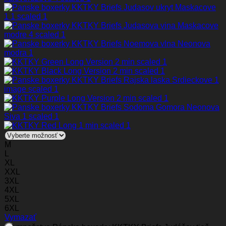
M
L
XL
XXL
3XL
4XL
5XL
6XL
Vymazať