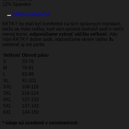
12% Spandex
Veľkostná tabuľka
KKTKY by mali byť komfortné na tých správnych miestach,
takže ak máte radšej, keď vám spodná bielizeň sedí o niečo
menej tesne,
odporúčame vybrať väčšiu veľkosť
. Aby
Vám KKTKY dobre sadli, odporúčame okrem vášho 🐍
odmerať aj iné partie.
Veľkosť
Obvod pásu
S
70-76
M
76-81
L
83-88
XL
91-101
XXL
106-116
3XL
119-124
4XL
127-132
5XL
137-142
6XL
144-150
* údaje sú uvedené v centimetroch