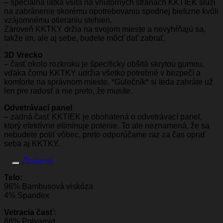
– špeciálna látka všitá na vnútorných stranách KKTIEK slúži
na zabránenie skorému opotrebovaniu spodnej bielizne kvôli
vzájomnému otieraniu stehien.
Zároveň KKTKY držia na svojom mieste a nevyhŕňajú sa,
takže im, ale aj sebe, budete môcť dať zabrať.
3D Vrecko
– časť okolo rozkroku je špecificky obšitá skrytou gumou,
vďaka čomu KKTKY udržia všetko potrebné v bezpečí a
komforte na správnom mieste. *Gulečník* si teda zahráte už
len pre radosť a nie preto, že musíte.
Odvetrávací panel
– zadná časť KKTIEK je obohatená o odvetrávací panel,
ktorý efektívne eliminuje potenie. To ale neznamená, že sa
nebudete potiť vôbec, preto odporúčame raz za čas oprať
seba aj KKTKY.
Zloženie
Telo:
96% Bambusová viskóza
4% Spandex
Vetracia časť:
88% Polyamid