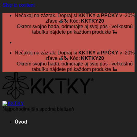
Skip to content
Nečakaj na zázrak. Dopraj si
KKTKY a PPČKY
v -20%
zľave 🍎🐍 Kód:
KKTKY20
Okrem svojho hada, odmerajte aj svoj pás - veľkostnú
tabuľku nájdete pri každom produkte 🐍
Nečakaj na zázrak. Dopraj si
KKTKY a PPČKY
v -20%
zľave 🍎🐍 Kód:
KKTKY20
Okrem svojho hada, odmerajte aj svoj pás - veľkostnú
tabuľku nájdete pri každom produkte 🐍
Najpohodlnejšia spodná bielizeň
Úvod