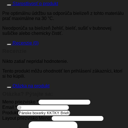
Starostlivosť o produkt
Pre optimálnu údržbu sa odporúča bielizeň z tohto materiálu
prať maximálne na 30 °C.
Neodporúča sa bielizeň žehliť, bieliť, sušiť v bubnovej
sušičke alebo chemicky čistiť.
Recenzie (0)
Recenzie
Nikto zatiaľ nepridal hodnotenie.
Tento produkt môžu ohodnotiť len prihlásení zákazníci, ktorí
si ho kúpili.
Otázka na produkt
Otázka? Pýtajte sa:
Meno priezvisko
*
Email
*
Produkt
Layout priezvisko Meno