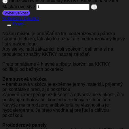
množstvo Pánske boxerky KKTKY Briefs Judášov tieň
Maskáčové sivé
Vyber veľkosť
Veľkostná tabuľka
Popis
Našou misiou je prinášať na trh modernizovanú pánsku
spodnú bielizeň, tak ako to naznačuje modernizovaný figový
list v našom logu.
Aby ste vy, naši zákaznici, boli spokojní, dali sme si na
produktoch značky KKTKY naozaj záležať.
Preto prinášame 4 hlavné atribúty, ktorými sa KKTKY
odlišujú od bežných boxeriek:
Bambusová viskóza
– bambusová viskóza je extrémne jemný materiál, príjemný
pri kontakte s pred, aj s pokožkou.
Zároveň zabezpečuje vzdušnosť a odvádzanie vlhkosti, čím
poskytuje dlhotrvajúci komfort v rozličných situáciách.
Navyše má prirodzene antibakteriálne vlastnosti a je
hypoalergénna. Je preto vhodná aj pre ľudí s citlivou
pokožkou.
Protioderové panely