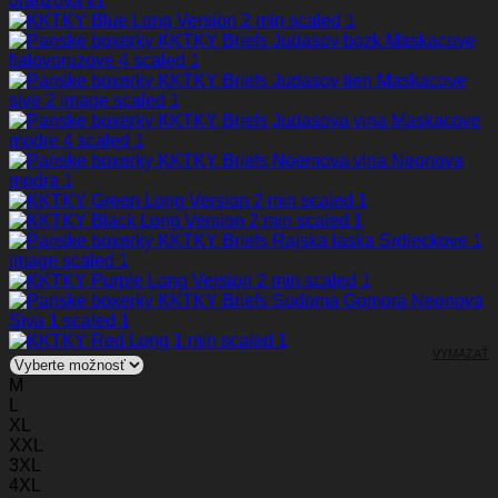
VYMAZAŤ
M
L
XL
XXL
3XL
4XL