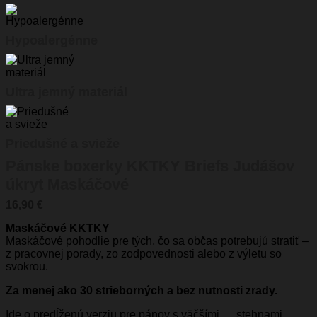
Hypoalergénne
Ultra jemný materiál
Priedušné a svieže
Pánske boxerky KKTKY Briefs Judášov
úkryt Maskáčové
16,90
€
Maskáčové KKTKY
Maskáčové pohodlie pre tých, čo sa občas potrebujú stratiť –
z pracovnej porady, zo zodpovednosti alebo z výletu so
svokrou.
Za menej ako 30 strieborných a bez nutnosti zrady.
Ide o predĺženú verziu pre pánov s väčšími … stehnami.