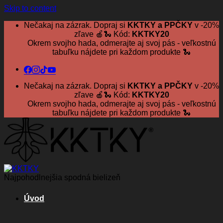
Skip to content
Nečakaj na zázrak. Dopraj si
KKTKY a PPČKY
v -20%
zľave 🍎🐍 Kód:
KKTKY20
Okrem svojho hada, odmerajte aj svoj pás - veľkostnú
tabuľku nájdete pri každom produkte 🐍
Nečakaj na zázrak. Dopraj si
KKTKY a PPČKY
v -20%
zľave 🍎🐍 Kód:
KKTKY20
Okrem svojho hada, odmerajte aj svoj pás - veľkostnú
tabuľku nájdete pri každom produkte 🐍
Najpohodlnejšia spodná bielizeň
Úvod