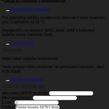
* údaje sú uvedené v centimetroch
Starostlivosť o produkt
Pre optimálnu údržbu sa odporúča bielizeň z tohto materiálu
prať maximálne na 30 °C.
Neodporúča sa bielizeň žehliť, bieliť, sušiť v bubnovej
sušičke alebo chemicky čistiť.
Recenzie (0)
Recenzie
Nikto zatiaľ nepridal hodnotenie.
Tento produkt môžu ohodnotiť len prihlásení zákazníci, ktorí
si ho kúpili.
Otázka na produkt
Otázka? Pýtajte sa:
priezvisko GDPR produktu
Meno priezvisko
*
Email
*
Produkt