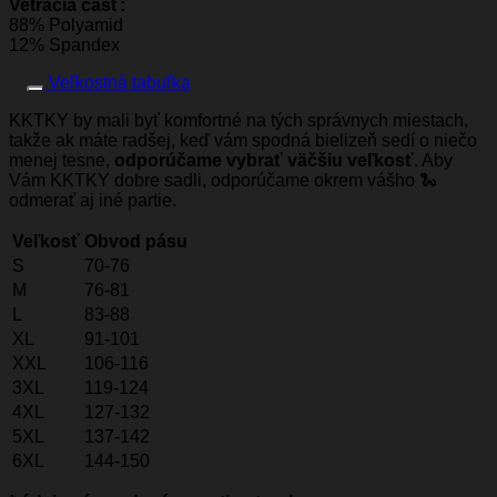
Vetracia časť:
88% Polyamid
12% Spandex
Veľkostná tabuľka
KKTKY by mali byť komfortné na tých správnych miestach,
takže ak máte radšej, keď vám spodná bielizeň sedí o niečo
menej tesne,
odporúčame vybrať väčšiu veľkosť
. Aby
Vám KKTKY dobre sadli, odporúčame okrem vášho 🐍
odmerať aj iné partie.
Veľkosť
Obvod pásu
S
70-76
M
76-81
L
83-88
XL
91-101
XXL
106-116
3XL
119-124
4XL
127-132
5XL
137-142
6XL
144-150