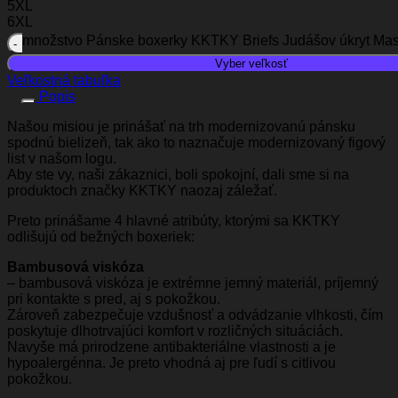
5XL
6XL
množstvo Pánske boxerky KKTKY Briefs Judášov úkryt Ma
Vyber veľkosť
Veľkostná tabuľka
Popis
Našou misiou je prinášať na trh modernizovanú pánsku
spodnú bielizeň, tak ako to naznačuje modernizovaný figový
list v našom logu.
Aby ste vy, naši zákaznici, boli spokojní, dali sme si na
produktoch značky KKTKY naozaj záležať.
Preto prinášame 4 hlavné atribúty, ktorými sa KKTKY
odlišujú od bežných boxeriek:
Bambusová viskóza
– bambusová viskóza je extrémne jemný materiál, príjemný
pri kontakte s pred, aj s pokožkou.
Zároveň zabezpečuje vzdušnosť a odvádzanie vlhkosti, čím
poskytuje dlhotrvajúci komfort v rozličných situáciách.
Navyše má prirodzene antibakteriálne vlastnosti a je
hypoalergénna. Je preto vhodná aj pre ľudí s citlivou
pokožkou.