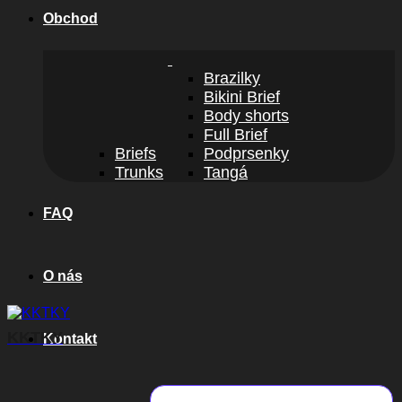
Obchod
Brazilky
Bikini Brief
Body shorts
Full Brief
Briefs
Podprsenky
Trunks
Tangá
FAQ
O nás
KKTKY
Kontakt