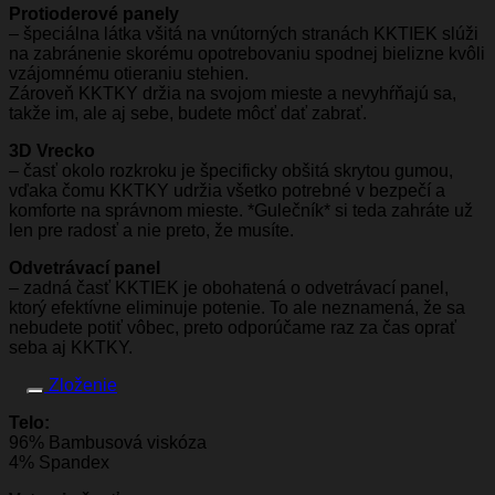
Protioderové panely
– špeciálna látka všitá na vnútorných stranách KKTIEK slúži
na zabránenie skorému opotrebovaniu spodnej bielizne kvôli
vzájomnému otieraniu stehien.
Zároveň KKTKY držia na svojom mieste a nevyhŕňajú sa,
takže im, ale aj sebe, budete môcť dať zabrať.
3D Vrecko
– časť okolo rozkroku je špecificky obšitá skrytou gumou,
vďaka čomu KKTKY udržia všetko potrebné v bezpečí a
komforte na správnom mieste. *Gulečník* si teda zahráte už
len pre radosť a nie preto, že musíte.
Odvetrávací panel
– zadná časť KKTIEK je obohatená o odvetrávací panel,
ktorý efektívne eliminuje potenie. To ale neznamená, že sa
nebudete potiť vôbec, preto odporúčame raz za čas oprať
seba aj KKTKY.
Zloženie
Telo:
96% Bambusová viskóza
4% Spandex