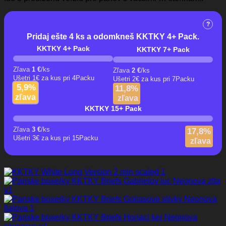
?
Pridaj ešte 4 ks a odomkneš KKTKY 4+ Pack.
KKTKY 4+ Pack
KKTKY 7+ Pack
Zľava
1
€
/ks
Zľava
2
€
/ks
Ušetri 1€ za kus pri 4Packu
Ušetri 2€ za kus pri 7Packu
5,9%
11,8%
zľava
zľava
KKTKY 15+ Pack
Zľava
3
€
/ks
17,8%
Ušetri 3€ za kus pri 15Packu
zľava