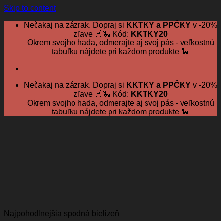
Skip to content
Nečakaj na zázrak. Dopraj si
KKTKY a PPČKY
v -20%
zľave 🍎🐍 Kód:
KKTKY20
Okrem svojho hada, odmerajte aj svoj pás - veľkostnú
tabuľku nájdete pri každom produkte 🐍
Nečakaj na zázrak. Dopraj si
KKTKY a PPČKY
v -20%
zľave 🍎🐍 Kód:
KKTKY20
Okrem svojho hada, odmerajte aj svoj pás - veľkostnú
tabuľku nájdete pri každom produkte 🐍
Najpohodlnejšia spodná bielizeň