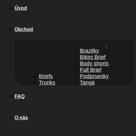
Úvod
Obchod
Brazilky
Bikini Brief
Body shorts
Full Brief
Briefs
Podprsenky
Trunks
Tangá
FAQ
O nás