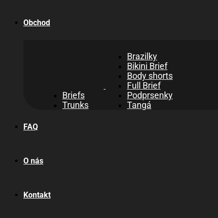
Obchod
Brazilky
Bikini Brief
Body shorts
Full Brief
Briefs
Podprsenky
Trunks
Tangá
FAQ
O nás
Kontakt