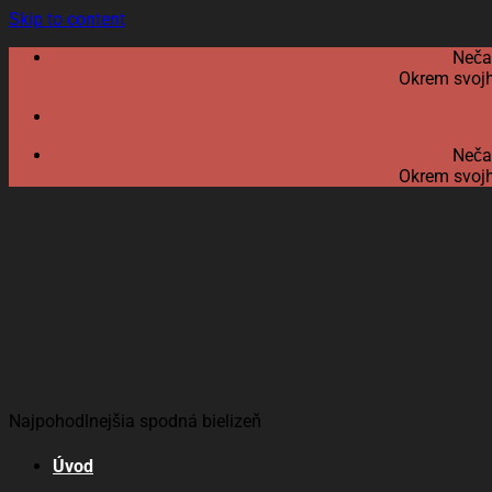
Skip to content
Neča
Okrem svojh
Neča
Okrem svojh
Najpohodlnejšia spodná bielizeň
Úvod