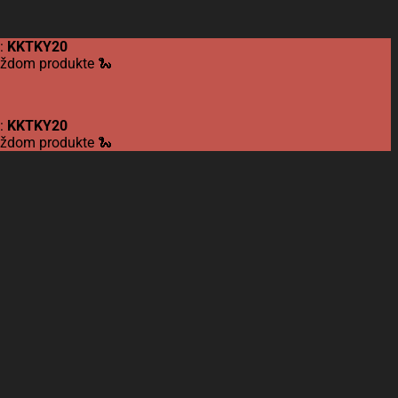
d:
KKTKY20
každom produkte 🐍
d:
KKTKY20
každom produkte 🐍